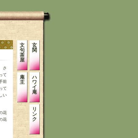
文
玄
句
関
茶
屋
、さ
って
庵
ハ
手前
主
ワ
イ
って
庵
しい
リ
の花
ン
ク
の花