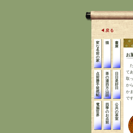
◀戻る
変
猫
書
な
庫
名
前
お
の
家
た
て
点
茶
日
前
の
日
取
勝
湯
是
手
四
好
か
徒
方
日
か
然
山
帖
話
で
電
四
公
脳
季
共
世
の
の
界
お
茶
点
室
前