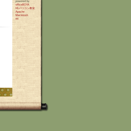
powered by
officeBOYA
HLパソコン教室
Apache
Macintosh
mi