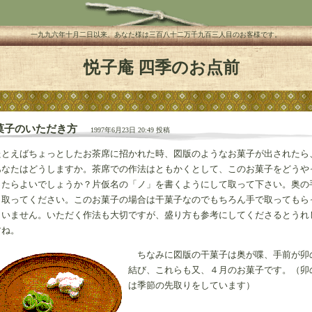
一九九六年十月二日以来、あなた様は三百八十二万千九百三人目のお客様です。
悦子庵 四季のお点前
菓子のいただき方
1997年6月23日 20:49 投稿
とえばちょっとしたお茶席に招かれた時、図版のようなお菓子が出されたら
あなたはどうしますか。茶席での作法はともかくとして、このお菓子をどうや
ったらよいでしょうか？片仮名の「ノ」を書くようにして取って下さい。奥の
ら取ってください。このお菓子の場合は干菓子なのでもちろん手で取ってもら
まいません。いただく作法も大切ですが、盛り方も参考にしてくださるとうれ
すね。
ちなみに図版の干菓子は奥が喋、手前が卯
結び、これらも又、４月のお菓子です。（卯
は季節の先取りをしています）