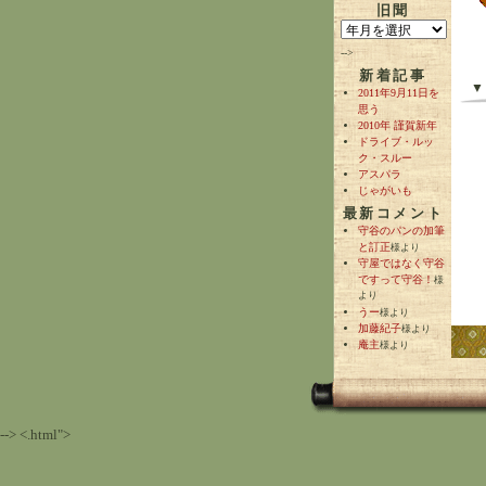
旧聞
-->
新着記事
▼
2011年9月11日を
思う
2010年 謹賀新年
ドライブ・ルッ
ク・スルー
アスパラ
じゃがいも
最新コメント
守谷のパンの加筆
と訂正
様より
守屋ではなく守谷
ですって守谷！
様
より
うー
様より
加藤紀子
様より
庵主
様より
--> <.html">